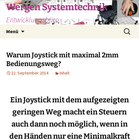
Zum
Wergen Systemtechnik
Inhalt
Entwicklungsbüro
springen
Suche
Menü
nach:
Warum Joystick mit maximal 2mm
Bedienungsweg?
22. September 2014
Inhalt
Ein Joystick mit dem aufgezeigten
geringen Weg macht ein Steuern
auch dann noch möglich, wenn in
den Händen nur eine Minimalkraft